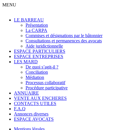
MENU
LE BARREAU
Présentation
La CARPA
Commises et désignations par le bâtonnier
Consultations et permanences des avocats
Aide juridictionnelle
ESPACE PARTICULIERS
ESPACE ENTREPRISES
LES MARD
De quoi s’agit-il ?
Conciliation
Médiation
Processus collaboratif
Procédure participative
ANNUAIRE
VENTE AUX ENCHERES
CONTACTS UTILES
F.A.Q
Annonces diverses
ESPACE AVOCATS
Mentions légales