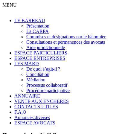
MENU
LE BARREAU
Présentation
La CARPA
Commises et désignations par le bâtonnier
Consultations et permanences des avocats
Aide juridictionnelle
ESPACE PARTICULIERS
ESPACE ENTREPRISES
LES MARD
De quoi s’agit-il ?
Conciliation
Médiation
Processus collaboratif
Procédure participative
ANNUAIRE
VENTE AUX ENCHERES
CONTACTS UTILES
F.A.Q
Annonces diverses
ESPACE AVOCATS